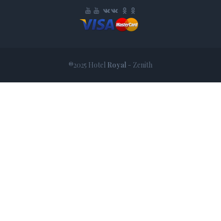
®2025 Hotel
Royal
- Zenith